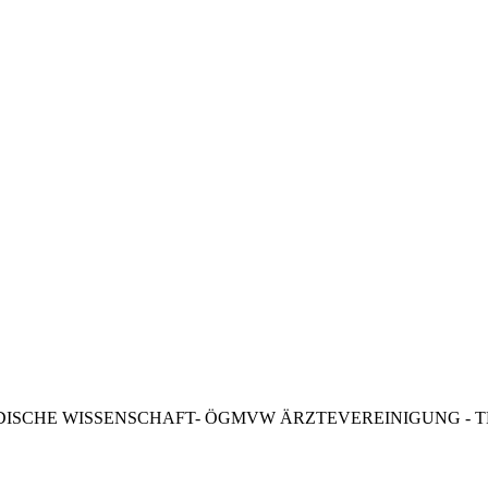
n und TM
Anwendungen
TM und Autogenes Training
DISCHE WISSENSCHAFT- ÖGMVW ÄRZTEVEREINIGUNG - T