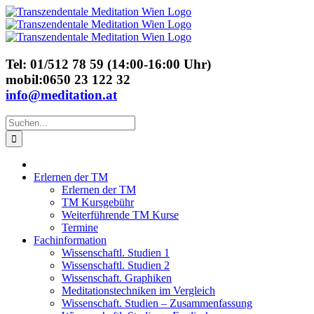
Skip
to
content
Tel: 01/512 78 59 (14:00-16:00 Uhr)
mobil:0650 23 122 32
info@meditation.at
Suche
nach:
Erlernen der TM
Erlernen der TM
TM Kursgebühr
Weiterführende TM Kurse
Termine
Fachinformation
Wissenschaftl. Studien 1
Wissenschaftl. Studien 2
Wissenschaft. Graphiken
Meditationstechniken im Vergleich
Wissenschaft. Studien – Zusammenfassung