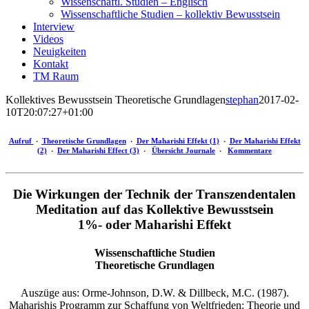
Wissenschaftl. Studien – Englisch
Wissenschaftliche Studien – kollektiv Bewusstsein
Interview
Videos
Neuigkeiten
Kontakt
TM Raum
Kollektives Bewusstsein Theoretische Grundlagen
stephan
2017-02-
10T20:07:27+01:00
Aufruf
‧
Theoretische Grundlagen
‧
Der Maharishi Effekt (1)
‧
Der Maharishi Effekt
(2)
‧
Der Maharishi Effect (3)
‧
Übersicht Journale
‧
Kommentare
Die Wirkungen der Technik der Transzendentalen
Meditation auf das Kollektive Bewusstsein
1%- oder Maharishi Effekt
Wissenschaftliche Studien
Theoretische Grundlagen
Auszüge aus: Orme-Johnson, D.W. & Dillbeck, M.C. (1987).
Maharishis Programm zur Schaffung von Weltfrieden: Theorie und