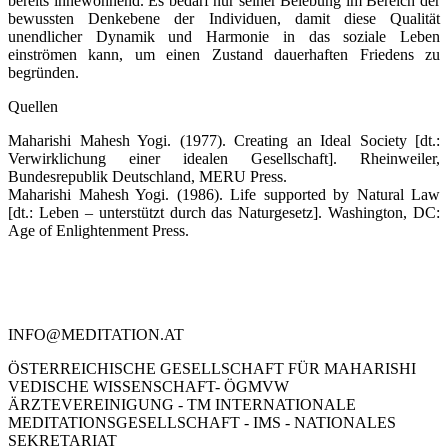
bereits innewohnend. Es bedarf nur seiner Belebung im Bereich der
bewussten Denkebene der Individuen, damit diese Qualität
unendlicher Dynamik und Harmonie in das soziale Leben
einströmen kann, um einen Zustand dauerhaften Friedens zu
begründen.
Quellen
Maharishi Mahesh Yogi. (1977). Creating an Ideal Society [dt.:
Verwirklichung einer idealen Gesellschaft]. Rheinweiler,
Bundesrepublik Deutschland, MERU Press.
Maharishi Mahesh Yogi. (1986). Life supported by Natural Law
[dt.: Leben – unterstützt durch das Naturgesetz]. Washington, DC:
Age of Enlightenment Press.
Kontakt
Literatur
Religion und TM
Anwendungen
TM und Autogenes Training
Datenschutzinformation
Impressum
INFO@MEDITATION.AT
ÖSTERREICHISCHE GESELLSCHAFT FÜR MAHARISHI
VEDISCHE WISSENSCHAFT- ÖGMVW
ÄRZTEVEREINIGUNG - TM INTERNATIONALE
MEDITATIONSGESELLSCHAFT - IMS - NATIONALES
SEKRETARIAT