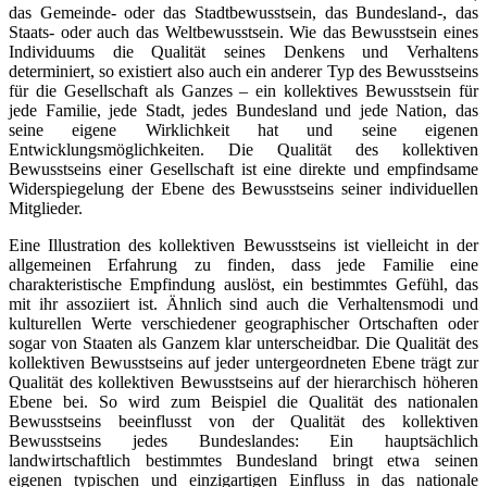
das Gemeinde- oder das Stadtbewusstsein, das Bundesland-, das
Staats- oder auch das Weltbewusstsein. Wie das Bewusstsein eines
Individuums die Qualität seines Denkens und Verhaltens
determiniert, so existiert also auch ein anderer Typ des Bewusstseins
für die Gesellschaft als Ganzes – ein kollektives Bewusstsein für
jede Familie, jede Stadt, jedes Bundesland und jede Nation, das
seine eigene Wirklichkeit hat und seine eigenen
Entwicklungsmöglichkeiten. Die Qualität des kollektiven
Bewusstseins einer Gesellschaft ist eine direkte und empfindsame
Widerspiegelung der Ebene des Bewusstseins seiner individuellen
Mitglieder.
Eine Illustration des kollektiven Bewusstseins ist vielleicht in der
allgemeinen Erfahrung zu finden, dass jede Familie eine
charakteristische Empfindung auslöst, ein bestimmtes Gefühl, das
mit ihr assoziiert ist. Ähnlich sind auch die Verhaltensmodi und
kulturellen Werte verschiedener geographischer Ortschaften oder
sogar von Staaten als Ganzem klar unterscheidbar. Die Qualität des
kollektiven Bewusstseins auf jeder untergeordneten Ebene trägt zur
Qualität des kollektiven Bewusstseins auf der hierarchisch höheren
Ebene bei. So wird zum Beispiel die Qualität des nationalen
Bewusstseins beeinflusst von der Qualität des kollektiven
Bewusstseins jedes Bundeslandes: Ein hauptsächlich
landwirtschaftlich bestimmtes Bundesland bringt etwa seinen
eigenen typischen und einzigartigen Einfluss in das nationale