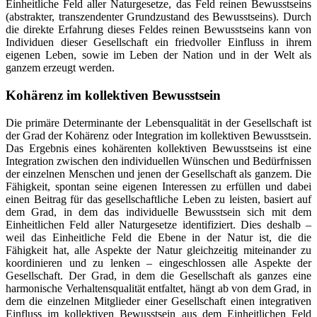
Einheitliche Feld aller Naturgesetze, das Feld reinen Bewusstseins
(abstrakter, transzendenter Grundzustand des Bewusstseins). Durch
die direkte Erfahrung dieses Feldes reinen Bewusstseins kann von
Individuen dieser Gesellschaft ein friedvoller Einfluss in ihrem
eigenen Leben, sowie im Leben der Nation und in der Welt als
ganzem erzeugt werden.
Kohärenz im kollektiven Bewusstsein
Die primäre Determinante der Lebensqualität in der Gesellschaft ist
der Grad der Kohärenz oder Integration im kollektiven Bewusstsein.
Das Ergebnis eines kohärenten kollektiven Bewusstseins ist eine
Integration zwischen den individuellen Wünschen und Bedürfnissen
der einzelnen Menschen und jenen der Gesellschaft als ganzem. Die
Fähigkeit, spontan seine eigenen Interessen zu erfüllen und dabei
einen Beitrag für das gesellschaftliche Leben zu leisten, basiert auf
dem Grad, in dem das individuelle Bewusstsein sich mit dem
Einheitlichen Feld aller Naturgesetze identifiziert. Dies deshalb –
weil das Einheitliche Feld die Ebene in der Natur ist, die die
Fähigkeit hat, alle Aspekte der Natur gleichzeitig miteinander zu
koordinieren und zu lenken – eingeschlossen alle Aspekte der
Gesellschaft. Der Grad, in dem die Gesellschaft als ganzes eine
harmonische Verhaltensqualität entfaltet, hängt ab von dem Grad, in
dem die einzelnen Mitglieder einer Gesellschaft einen integrativen
Einfluss im kollektiven Bewusstsein aus dem Einheitlichen Feld