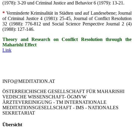
(1978): 3-20 und Criminal Justice and Behavior 6 (1979): 13-21.
*
Verminderte Kriminalität in Städten und auf Landesebene; Journal
of Criminal Justice 4 (1981): 25-45, Journal of Conflict Resolution
32 (1988): 776-812 und Social Science Perspective Journal 2 (4)
(1988): 127-146.
Theory and Research on Conflict Resolution through the
Maharishi Effect
Link
Kontakt
Literatur
Religion und TM
Anwendungen
TM und Autogenes Training
Datenschutzinformation
Impressum
INFO@MEDITATION.AT
ÖSTERREICHISCHE GESELLSCHAFT FÜR MAHARISHI
VEDISCHE WISSENSCHAFT- ÖGMVW
ÄRZTEVEREINIGUNG - TM INTERNATIONALE
MEDITATIONSGESELLSCHAFT - IMS - NATIONALES
SEKRETARIAT
Toggle
Übersicht
Sliding