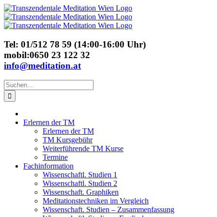
Skip
to
content
Tel: 01/512 78 59 (14:00-16:00 Uhr)
mobil:0650 23 122 32
info@meditation.at
Suche
nach:
Erlernen der TM
Erlernen der TM
TM Kursgebühr
Weiterführende TM Kurse
Termine
Fachinformation
Wissenschaftl. Studien 1
Wissenschaftl. Studien 2
Wissenschaft. Graphiken
Meditationstechniken im Vergleich
Wissenschaft. Studien – Zusammenfassung