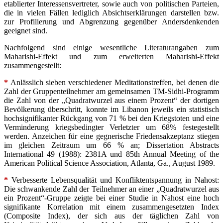
etablierter Interessensvertreter, sowie auch von politischen Parteien,
die in vielen Fällen lediglich Absichtserklärungen darstellen bzw.
zur Profilierung und Abgrenzung gegenüber Andersdenkenden
geeignet sind.
Nachfolgend sind einige wesentliche Literaturangaben zum
Maharishi-Effekt und zum erweiterten Maharishi-Effekt
zusammengestellt:
*
Anlässlich sieben verschiedener Meditationstreffen, bei denen die
Zahl der Gruppenteilnehmer am gemeinsamen TM-Sidhi-Programm
die Zahl von der „Quadratwurzel aus einem Prozent“ der dortigen
Bevölkerung überschritt, konnte im Libanon jeweils ein statistisch
hochsignifikanter Rückgang von 71 % bei den Kriegstoten und eine
Verminderung kriegsbedingter Verletzter um 68% festegestellt
werden. Anzeichen für eine gegnerische Friedensakzeptanz stiegen
im gleichen Zeitraum um 66 % an; Dissertation Abstracts
International 49 (1988): 2381A und 85th Annual Meeting of the
American Political Science Association, Atlanta, Ga., August 1989.
*
Verbesserte Lebensqualität und Konfliktentspannung in Nahost:
Die schwankende Zahl der Teilnehmer an einer „Quadratwurzel aus
ein Prozent“-Gruppe zeigte bei einer Studie in Nahost eine hoch
signifikante Korrelation mit einem zusammengesetzten Index
(Composite Index), der sich aus der täglichen Zahl von