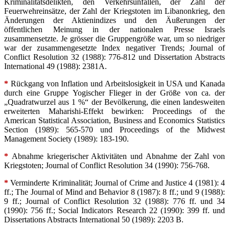
Kriminalitätsdelikten, den Verkehrsunfällen, der Zahl der
Feuerwehreinsätze, der Zahl der Kriegstoten im Libanonkrieg, den
Änderungen der Aktienindizes und den Äußerungen der
öffentlichen Meinung in der nationalen Presse Israels
zusammensetzte. Je grösser die Gruppengröße war, um so niedriger
war der zusammengesetzte Index negativer Trends; Journal of
Conflict Resolution 32 (1988): 776-812 und Dissertation Abstracts
International 49 (1988): 2381A.
*
Rückgang von Inflation und Arbeitslosigkeit in USA und Kanada
durch eine Gruppe Yogischer Flieger in der Größe von ca. der
„Quadratwurzel aus 1 %“ der Bevölkerung, die einen landesweiten
erweiterten Maharishi-Effekt bewirken: Proceedings of the
American Statistical Association, Business and Economics Statistics
Section (1989): 565-570 und Proceedings of the Midwest
Management Society (1989): 183-190.
*
Abnahme kriegerischer Aktivitäten und Abnahme der Zahl von
Kriegstoten; Journal of Conflict Resolution 34 (1990): 756-768.
*
Verminderte Kriminalität; Journal of Crime and Justice 4 (1981): 4
ff.; The Journal of Mind and Behavior 8 (1987): 8 ff.; und 9 (1988):
9 ff.; Journal of Conflict Resolution 32 (1988): 776 ff. und 34
(1990): 756 ff.; Social Indicators Research 22 (1990): 399 ff. und
Dissertations Abstracts International 50 (1989): 2203 B.