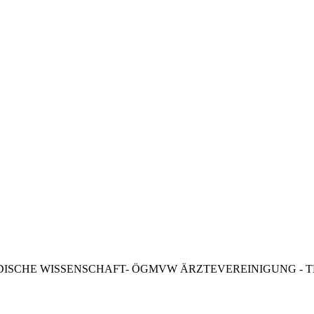
n und TM
Anwendungen
TM und Autogenes Training
DISCHE WISSENSCHAFT- ÖGMVW ÄRZTEVEREINIGUNG - T