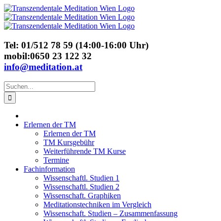
Skip
to
content
Tel: 01/512 78 59 (14:00-16:00 Uhr)
mobil:0650 23 122 32
info@meditation.at
Suche
nach:
Erlernen der TM
Erlernen der TM
TM Kursgebühr
Weiterführende TM Kurse
Termine
Fachinformation
Wissenschaftl. Studien 1
Wissenschaftl. Studien 2
Wissenschaft. Graphiken
Meditationstechniken im Vergleich
Wissenschaft. Studien – Zusammenfassung