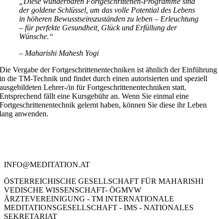
„Diese wunderbaren Fortgeschrittenen-Programme sind
der goldene Schlüssel, um das volle Potential des Lebens
in höheren Bewusstseinszuständen zu leben – Erleuchtung
– für perfekte Gesundheit, Glück und Erfüllung der
Wünsche.“
– Maharishi Mahesh Yogi
Die Vergabe der Fortgeschrittenentechniken ist ähnlich der Einführung
in die TM-Technik und findet durch einen autorisierten und speziell
ausgebildeten Lehrer-/in für Fortgeschrittenentechniken statt.
Entsprechend fällt eine Kursgebühr an. Wenn Sie einmal eine
Fortgeschrittenentechnik gelernt haben, können Sie diese ihr Leben
lang anwenden.
Kontakt
Literatur
Religion und TM
Anwendungen
TM und Autogenes Training
Datenschutzinformation
Impressum
INFO@MEDITATION.AT
ÖSTERREICHISCHE GESELLSCHAFT FÜR MAHARISHI
VEDISCHE WISSENSCHAFT- ÖGMVW
ÄRZTEVEREINIGUNG - TM INTERNATIONALE
MEDITATIONSGESELLSCHAFT - IMS - NATIONALES
SEKRETARIAT