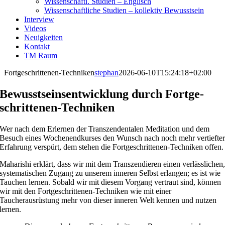
Wissenschaftl. Studien – Englisch
Wissenschaftliche Studien – kollektiv Bewusstsein
Interview
Videos
Neuigkeiten
Kontakt
TM Raum
Fortge­schrittenen-Techniken
stephan
2026-06-10T15:24:18+02:00
Bewusstseinsentwicklung durch Fortge­
schrittenen-Techniken
Wer nach dem Erlernen der Transzendentalen Meditation und dem
Besuch eines Wochenendkurses den Wunsch nach noch mehr vertiefte
Erfahrung verspürt, dem stehen die Fortgeschrittenen-Techniken offen.
Maharishi erklärt, dass wir mit dem Transzendieren einen verlässlichen
systematischen Zugang zu unserem inneren Selbst erlangen; es ist wie
Tauchen lernen. Sobald wir mit diesem Vorgang vertraut sind, können
wir mit den Fortgeschrittenen-Techniken wie mit einer
Taucherausrüstung mehr von dieser inneren Welt kennen und nutzen
lernen.