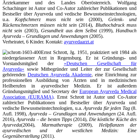
Ärztekammer und des Landes Oberösterreich. Wolfgang
Schachinger ist Autor und Co-Autor zahlreicher Publikationen und
Bestseller über Ayurveda und vedische Bewusstseinstechnologien,
u.a.
Kopfschmerz muss nicht sein
(2000),
Gelenk- und
Rückenschmerzen müssen nicht sein
(2014),
Bluthochdruck muss
nicht sein
(2003),
Gesundheit aus dem Selbst
(1999),
Handbuch
Ayurveda – Grundlagen und Anwendungen
(2005).
Verheiratet, 6 Kinder. Kontakt:
ayurvedaarzt.at
Ernst Schrott, Jg. 1951, praktiziert seit 1984 als
niedergelassener Arzt in Regensburg. Er ist Gründungs- und
Vorstandsmitglied der
»Deutschen Gesellschaft für
Ayurveda«
sowie Mitbegründer und Leiter der zur Gesellschaft
gehörenden
Deutschen Ayurveda Akademie
, eine Einrichtung zur
professionellen Ausbildung von Ärzten und in medizinischen
Heilberufen in ayurvedischer Medizin. Er ist außerdem
Gründungsmitglied und Secretary der
European Ayurveda Medical
Association (EURAMA)
. Ernst Schrott ist Autor und Co-Autor
zahlreicher Publikationen und Bestseller über Ayurveda und
vedische Bewusstseinstechnologien, u.a.
Ayurveda für jeden Tag
(8.
Aufl. 1998),
Ayurveda – Grundlagen und Anwendungen
(24. Aufl.
2016),
Ayurveda – die besten Tipps
(2014),
Die köstliche Küche des
Ayurveda
(2004),
Marmatherapie
(2009),
Heilpflanzen der
ayurvedischen und der westlichen Medizin: Eine
Gegenüberstellung
(2011).