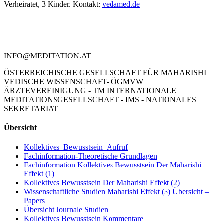
Verheiratet, 3 Kinder. Kontakt:
vedamed.de
Kontakt
Literatur
Religion und TM
Anwendungen
TM und Autogenes Training
Datenschutzinformation
Impressum
INFO@MEDITATION.AT
ÖSTERREICHISCHE GESELLSCHAFT FÜR MAHARISHI
VEDISCHE WISSENSCHAFT- ÖGMVW
ÄRZTEVEREINIGUNG - TM INTERNATIONALE
MEDITATIONSGESELLSCHAFT - IMS - NATIONALES
SEKRETARIAT
Toggle
Übersicht
Sliding
Bar
Kollektives_Bewusstsein_Aufruf
Area
Fachinformation-Theoretische Grundlagen
Fachinformation Kollektives Bewusstsein Der Maharishi
Effekt (1)
Kollektives Bewusstsein Der Maharishi Effekt (2)
Wissenschaftliche Studien Maharishi Effekt (3) Übersicht –
Papers
Übersicht Journale Studien
Kollektives Bewusstsein Kommentare