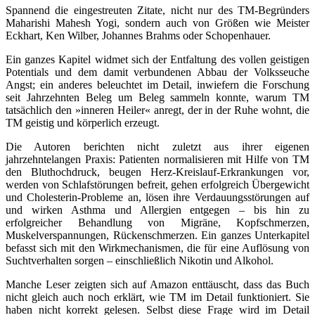
Spannend die eingestreuten Zitate, nicht nur des TM-Begründers
Maharishi Mahesh Yogi, sondern auch von Größen wie Meister
Eckhart, Ken Wilber, Johannes Brahms oder Schopenhauer.
Ein ganzes Kapitel widmet sich der Entfaltung des vollen geistigen
Potentials und dem damit verbundenen Abbau der Volksseuche
Angst; ein anderes beleuchtet im Detail, inwiefern die Forschung
seit Jahrzehnten Beleg um Beleg sammeln konnte, warum TM
tatsächlich den »inneren Heiler« anregt, der in der Ruhe wohnt, die
TM geistig und körperlich erzeugt.
Die Autoren berichten nicht zuletzt aus ihrer eigenen
jahrzehntelangen Praxis: Patienten normalisieren mit Hilfe von TM
den Bluthochdruck, beugen Herz-Kreislauf-Erkrankungen vor,
werden von Schlafstörungen befreit, gehen erfolgreich Übergewicht
und Cholesterin-Probleme an, lösen ihre Verdauungsstörungen auf
und wirken Asthma und Allergien entgegen – bis hin zu
erfolgreicher Behandlung von Migräne, Kopfschmerzen,
Muskelverspannungen, Rückenschmerzen. Ein ganzes Unterkapitel
befasst sich mit den Wirkmechanismen, die für eine Auflösung von
Suchtverhalten sorgen – einschließlich Nikotin und Alkohol.
Manche Leser zeigten sich auf Amazon enttäuscht, dass das Buch
nicht gleich auch noch erklärt, wie TM im Detail funktioniert. Sie
haben nicht korrekt gelesen. Selbst diese Frage wird im Detail