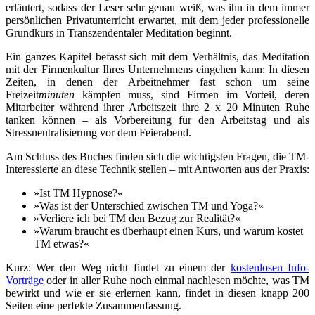
erläutert, sodass der Leser sehr genau weiß, was ihn in dem immer
persönlichen Privatunterricht erwartet, mit dem jeder professionelle
Grundkurs in Transzendentaler Meditation beginnt.
Ein ganzes Kapitel befasst sich mit dem Verhältnis, das Meditation
mit der Firmenkultur Ihres Unternehmens eingehen kann: In diesen
Zeiten, in denen der Arbeitnehmer fast schon um seine
Freizeit
minuten
kämpfen muss, sind Firmen im Vorteil, deren
Mitarbeiter während ihrer Arbeitszeit ihre 2 x 20 Minuten Ruhe
tanken können – als Vorbereitung für den Arbeitstag und als
Stressneutralisierung vor dem Feierabend.
Am Schluss des Buches finden sich die wichtigsten Fragen, die TM-
Interessierte an diese Technik stellen – mit Antworten aus der Praxis:
»Ist TM Hypnose?«
»Was ist der Unterschied zwischen TM und Yoga?«
»Verliere ich bei TM den Bezug zur Realität?«
»Warum braucht es überhaupt einen Kurs, und warum kostet
TM etwas?«
Kurz: Wer den Weg nicht findet zu einem der
kostenlosen Info-
Vorträge
oder in aller Ruhe noch einmal nachlesen möchte, was TM
bewirkt und wie er sie erlernen kann, findet in diesen knapp 200
Seiten eine perfekte Zusammenfassung.