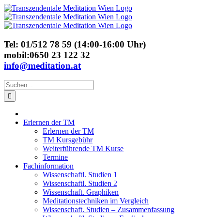
Skip
to
content
Tel: 01/512 78 59 (14:00-16:00 Uhr)
mobil:0650 23 122 32
info@meditation.at
Suche
nach:
Erlernen der TM
Erlernen der TM
TM Kursgebühr
Weiterführende TM Kurse
Termine
Fachinformation
Wissenschaftl. Studien 1
Wissenschaftl. Studien 2
Wissenschaft. Graphiken
Meditationstechniken im Vergleich
Wissenschaft. Studien – Zusammenfassung