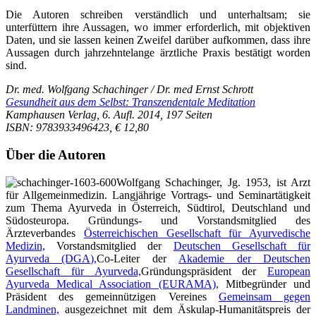
Die Autoren schreiben verständlich und unterhaltsam; sie
unterfüttern ihre Aussagen, wo immer erforderlich, mit objektiven
Daten, und sie lassen keinen Zweifel darüber aufkommen, dass ihre
Aussagen durch jahrzehntelange ärztliche Praxis bestätigt worden
sind.
Dr. med. Wolfgang Schachinger / Dr. med Ernst Schrott
Gesundheit aus dem Selbst: Transzendentale Meditation
Kamphausen Verlag, 6. Aufl. 2014, 197 Seiten
ISBN: 9783933496423, € 12,80
Über die Autoren
Wolfgang Schachinger, Jg. 1953, ist Arzt
für Allgemeinmedizin. Langjährige Vortrags- und Seminartätigkeit
zum Thema Ayurveda in Österreich, Südtirol, Deutschland und
Südosteuropa. Gründungs- und Vorstandsmitglied des
Ärzteverbandes
Österreichischen Gesellschaft für Ayurvedische
Medizin,
Vorstandsmitglied der
Deutschen Gesellschaft für
Ayurveda (DGA),
Co-Leiter der
Akademie der Deutschen
Gesellschaft für Ayurveda,
Gründungspräsident der
European
Ayurveda Medical Association (EURAMA),
Mitbegründer und
Präsident des gemeinnützigen Vereines
Gemeinsam gegen
Landminen,
ausgezeichnet mit dem Äskulap-Humanitätspreis der