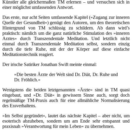
Künstler alle gleichermaßen TM erlernen – und versuchen sich in
einer möglichst umfassenden Antwort.
Das erste, nur acht Seiten umfassende Kapitel (»Zugang zur inneren
Quelle der Gesundheit«) genügt den Autoren, um den theoretischen
Hintergrund von TM schlüssig zu schildern. Ab dann wird’s
praktisch: nämlich um die ganz natürliche Stimulation des »inneren
Arztes« durch Transzendentale Meditation. Und letztlich nicht
einmal durch Transzendentale Meditation selbst, sondern einzig
durch die tiefe Ruhe, mit der der Körper auf diese einfache
Meditationstechnik reagiert.
Der irische Satiriker Jonathan Swift meinte einmal:
»Die besten Ärzte der Welt sind Dr. Diät, Dr. Ruhe und
Dr. Fröhlich.«
Wenigstens die beiden letztgenannten »Ärzte« sind in TM quasi
eingebaut, und »Dr. Diät« in gewissem Sinne auch, sorgt doch
regelmäßige TM-Praxis auch für eine allmähliche Normalisierung
des Essverhaltens.
»Im Selbst gegründet«, lautet das nächste Kapitel – aber nicht, um
esoterisch abzuheben, sondern um am Ende sehr entspannt und
praxisnah »Verantwortung für mein Leben« zu übernehmen.